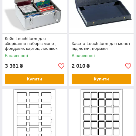
Кейс Leuchtturm для
зберігання наборів монет,
Касета Leuchtturm для монет
фондових карток, листівок,
під лотки, поріжня
конвертів, сріблястий
В наявності
В наявності
3 361
2 010
₴
₴
Купити
Купити