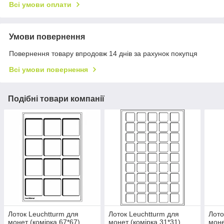
Всі умови оплати
Умови повернення
Повернення товару впродовж 14 днів за рахунок покупця
Всі умови повернення
Подібні товари компанії
Лоток Leuchtturm для
Лоток Leuchtturm для
Лото
монет (комірка 67*67)
монет (комірка 31*31)
моне