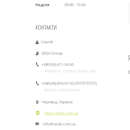
Неділя
09:00
15:00
КОНТАКТИ
Сергій
SEDA Group
+380 (93) 671-50-65
Конверти, коробки, фарба, дим
+380 (96) 810-07-05
0933530355
Все для колекціонерів
Чернівці, Україна
https://seda.com.ua
info@seda.com.ua