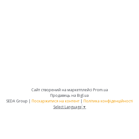
Сайт створений на маркетплейсі
Prom.ua
Продавець на Bigl.ua
SEDA Group |
Поскаржитися на контент
|
Політика конфіденційності
Select Language
▼