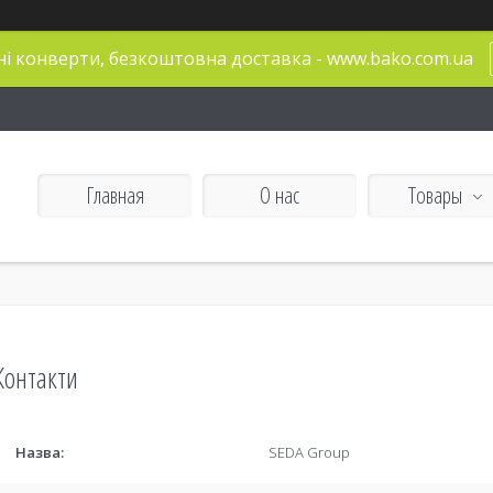
і конверти, безкоштовна доставка - www.bako.com.ua
Главная
О нас
Товары
Контакти
SEDA Group