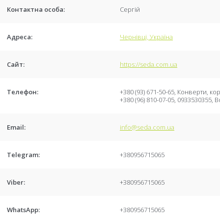
Сергій
Чернівці, Україна
https://seda.com.ua
+380 (93) 671-50-65
Конверти, кор
+380 (96) 810-07-05
0933530355
В
info@seda.com.ua
+380956715065
+380956715065
+380956715065