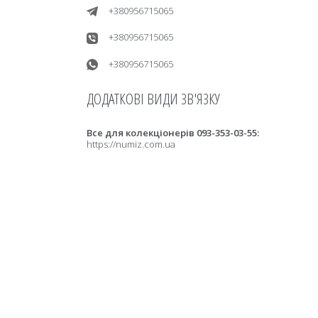
+380956715065
+380956715065
+380956715065
Все для колекціонерів 093-353-03-55
https://numiz.com.ua