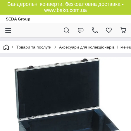
Бандерольні конверти, безкоштовна доставка -
www.bako.com.ua
SEDA Group
Товари та послуги
Аксесуари для колекціонерів, Німечч