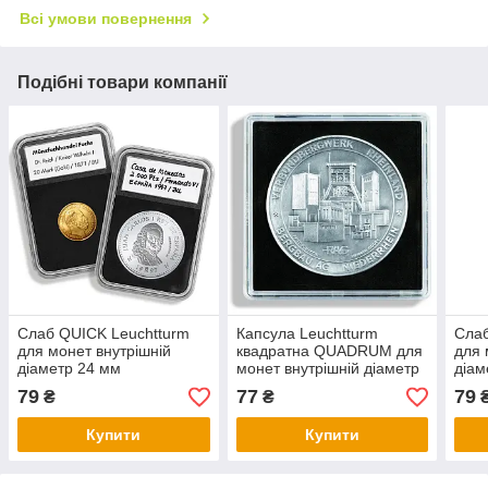
Всі умови повернення
Подібні товари компанії
Слаб QUICK Leuchtturm
Капсула Leuchtturm
Слаб
для монет внутрішній
квадратна QUADRUM для
для 
діаметр 24 мм
монет внутрішній діаметр
діам
56мм.
79
77
79
₴
₴
Купити
Купити