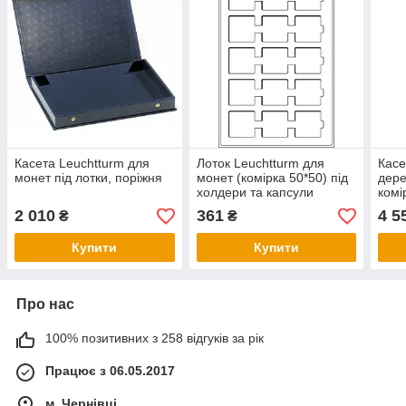
Касета Leuchtturm для
Лоток Leuchtturm для
Касе
монет під лотки, поріжня
монет (комірка 50*50) під
дере
холдери та капсули
комі
Quadrum
мм),
2 010
361
4 5
₴
₴
Купити
Купити
Про нас
100% позитивних з 258 відгуків за рік
Працює з 06.05.2017
м. Чернівці