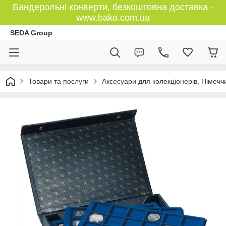
Бандерольні конверти, безкоштовна доставка -
www.bako.com.ua
SEDA Group
Товари та послуги
Аксесуари для колекціонерів, Німечч