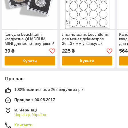
Капсула Leuchtturm
Лист-пластик Leuchtturm,
Капс
квадратна QUADRUM
для монет деіаметром
ква
MINI для монет внутрішній
36...37 мм у капсулах
для 
діаметр 27 мм.
39
225
564
₴
₴
Купити
Купити
Про нас
100% позитивних з 262 відгуків за рік
Працює з 06.05.2017
м. Чернівці
Чернівці, Україна
Контакти