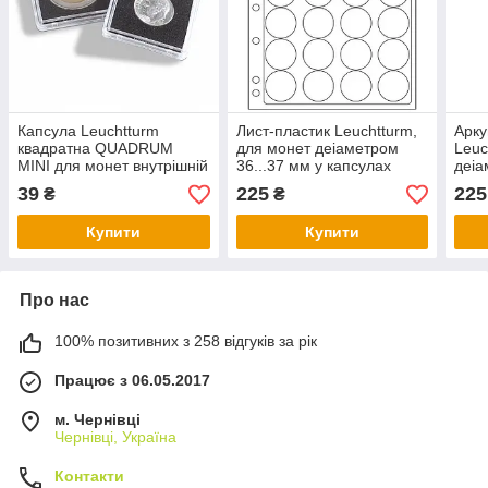
Капсула Leuchtturm
Лист-пластик Leuchtturm,
Арку
квадратна QUADRUM
для монет деіаметром
Leuc
MINI для монет внутрішній
36...37 мм у капсулах
деіа
діаметр 27 мм.
капс
39
225
225
₴
₴
Купити
Купити
Про нас
100% позитивних з 258 відгуків за рік
Працює з 06.05.2017
м. Чернівці
Чернівці, Україна
Контакти