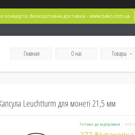
і конверти, безкоштовна доставка - www.bako.com.ua
Главная
О нас
Товары
Капсула Leuchtturm для монеті 21,5 мм
Готово до відправки
Код:
277 ₴/упаковка