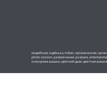
индийская, індійська, indian, органическая, органіч
photo session, развлечения, розваги, entertainm
кольорова шашка, цветной дым, цветная шашк