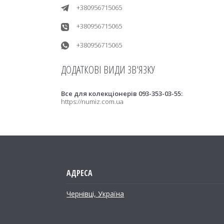
+380956715065
+380956715065
+380956715065
Все для колекціонерів 093-353-03-55
https://numiz.com.ua
Чернівці, Україна