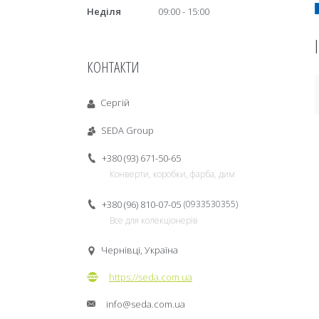
Неділя
09:00
15:00
КОНТАКТИ
Сергій
SEDA Group
+380 (93) 671-50-65
Конверти, коробки, фарба, дим
+380 (96) 810-07-05
0933530355
Все для колекціонерів
Чернівці, Україна
https://seda.com.ua
info@seda.com.ua