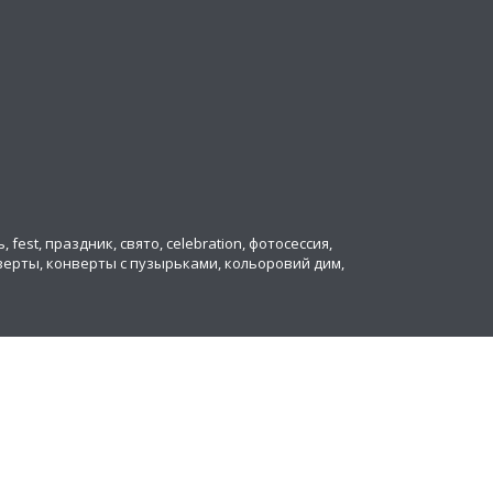
ь, fest, праздник, свято, celebration, фотосессия,
онверты, конверты с пузырьками, кольоровий дим,