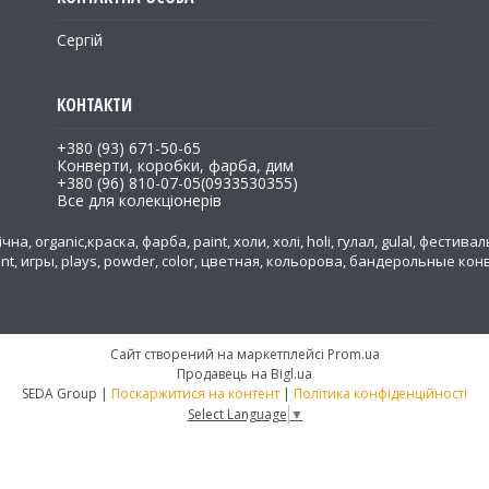
Сергій
+380 (93) 671-50-65
Конверти, коробки, фарба, дим
+380 (96) 810-07-05
0933530355
Все для колекціонерів
на, organic,краска, фарба, paint, холи, холі, holi, гулал, gulal, фестивал
ent, игры, plays, powder, color, цветная, кольорова, бандерольные к
а
Сайт створений на маркетплейсі
Prom.ua
Продавець на Bigl.ua
SEDA Group |
Поскаржитися на контент
|
Політика конфіденційності
Select Language
▼