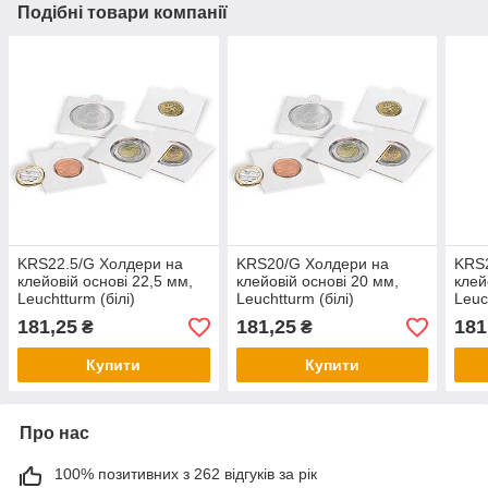
Подібні товари компанії
KRS22.5/G Холдери на
KRS20/G Холдери на
KRS2
клейовій основі 22,5 мм,
клейовій основі 20 мм,
клей
Leuchtturm (білі)
Leuchtturm (білі)
Leuc
181,25
181,25
181
₴
₴
Купити
Купити
Про нас
100% позитивних з 262 відгуків за рік