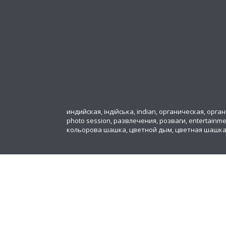
индийская, індійська, indian, органическая, органіч
photo session, развлечения, розваги, entertainm
кольорова шашка, цветной дым, цветная шашк