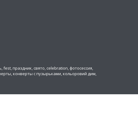
ь, fest, праздник, свято, celebration, фотосессия,
онверты, конверты с пузырьками, кольоровий дим,