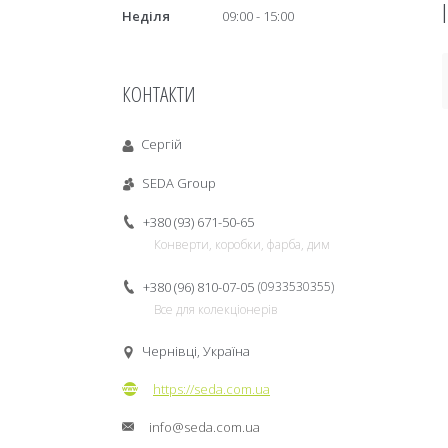
Неділя
09:00
15:00
КОНТАКТИ
Сергій
SEDA Group
+380 (93) 671-50-65
Конверти, коробки, фарба, дим
+380 (96) 810-07-05
0933530355
Все для колекціонерів
Чернівці, Україна
https://seda.com.ua
info@seda.com.ua