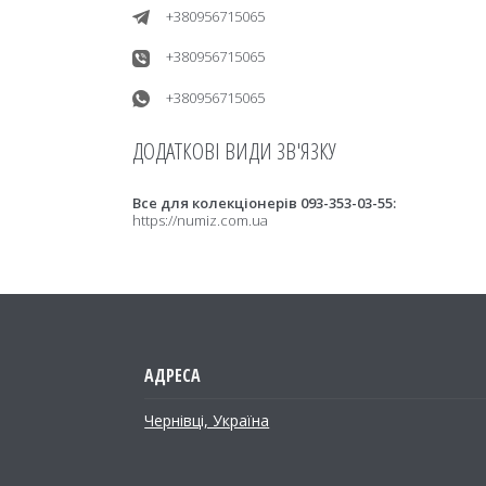
+380956715065
+380956715065
+380956715065
Все для колекціонерів 093-353-03-55
https://numiz.com.ua
Чернівці, Україна