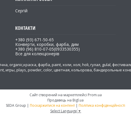
Сергій
+380 (93) 671-50-65
Конверти, коробки, фарба, дим
+380 (96) 810-07-05
0933530355
Все для колекціонерів
на, organic,краска, фарба, paint, холи, холі, holi, гулал, gulal, фестивал
ent, игры, plays, powder, color, цветная, кольорова, бандерольные к
а
Сайт створений на маркетплейсі
Prom.ua
Продавець на Bigl.ua
SEDA Group |
Поскаржитися на контент
|
Політика конфіденційності
Select Language
▼