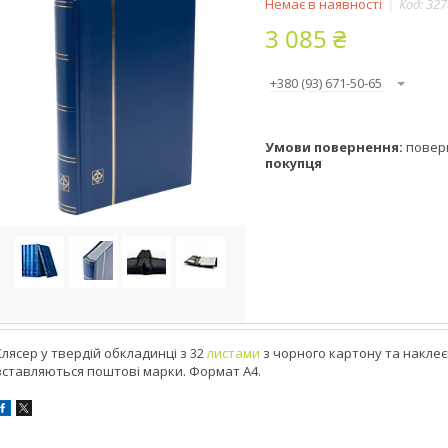
Немає в наявності
Код:
327
3 085 ₴
+380 (93) 671-50-65
повер
покупця
Клясер у твердій обкладинці з 32
листами
з чорного картону та наклеє
вставляються поштові марки. Формат А4.