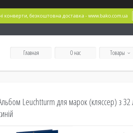
і конверти, безкоштовна доставка - www.bako.com.ua
Главная
О нас
Товары
Альбом Leuchtturm для марок (кляссер) з 32 
синій