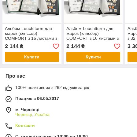
Альбом Leuchtturm для
Альбом Leuchtturm для
Альб
марок (кляссер)
марок (кляссер)
мар
COMFORT з 16 листами з
COMFORT з 16 листами з
з 32
чорного картону, А4,
чорного картону, А4,
карт
2 144
2 144
3 3
₴
₴
ватована обкладинка,
ватована обкладинка,
обкл
чорний
Купити
Купити
Про нас
100% позитивних з 262 відгуків за рік
Працює з 06.05.2017
м. Чернівці
Чернівці, Україна
Контакти
Сьогодні працює з 10:00 до 18:00