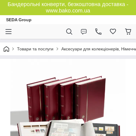
Бандерольні конверти, безкоштовна доставка -
www.bako.com.ua
SEDA Group
Товари та послуги
Аксесуари для колекціонерів, Німечч