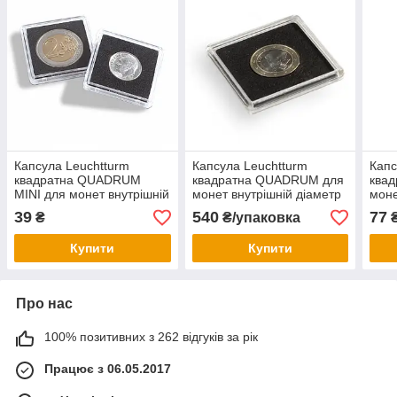
Капсула Leuchtturm
Капсула Leuchtturm
Капс
квадратна QUADRUM
квадратна QUADRUM для
ква
MINI для монет внутрішній
монет внутрішній діаметр
моне
діаметр 27 мм.
21мм.
56м
39
540
77
₴
₴/упаковка
Купити
Купити
Про нас
100% позитивних з 262 відгуків за рік
Працює з 06.05.2017