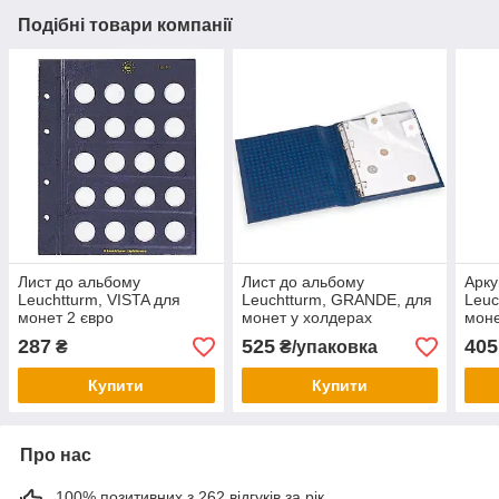
Подібні товари компанії
Лист до альбому
Лист до альбому
Арку
Leuchtturm, VISTA для
Leuchtturm, GRANDE, для
Leuc
монет 2 євро
монет у холдерах
моне
кар
287
525
405
₴
₴/упаковка
розд
Купити
Купити
Про нас
100% позитивних з 262 відгуків за рік