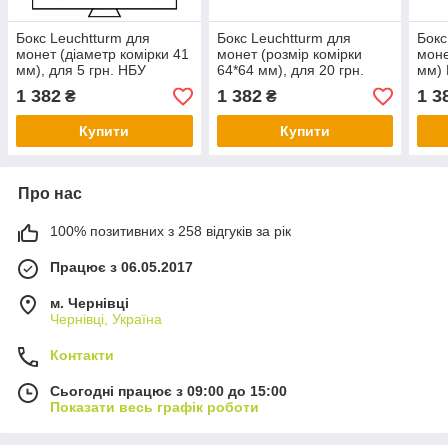
Бокс Leuchtturm для
Бокс Leuchtturm для
Бокс
монет (діаметр комірки 41
монет (розмір комірки
моне
мм), для 5 грн. НБУ
64*64 мм), для 20 грн.
мм) 
нейзільбер
НБУ срібло
НБУ 
1 382
1 382
1 3
₴
₴
Купити
Купити
Про нас
100% позитивних з 258 відгуків за рік
Працює з 06.05.2017
м. Чернівці
Чернівці, Україна
Контакти
Сьогодні працює з 09:00 до 15:00
Показати весь графік роботи