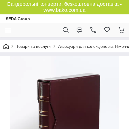
Бандерольні конверти, безкоштовна доставка -
www.bako.com.ua
SEDA Group
Товари та послуги
Аксесуари для колекціонерів, Німечч