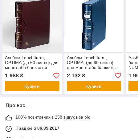
Альбом Leuchtturm,
Альбом Leuchtturm,
Альб
OPTIMA (до 60 листів) для
OPTIMA, (до 60 листів)
банк
монет або банкнот, з
для монет або банкнот, з
NUMI
футляром, червона
футляром и віконцем,
лист
1 988
2 132
1 9
₴
₴
синій
Купити
Купити
Про нас
100% позитивних з 258 відгуків за рік
Працює з 06.05.2017