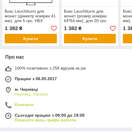
Бокс Leuchtturm для
Бокс Leuchtturm для
Бокс
монет (діаметр комірки 41
монет (розмір комірки
моне
мм), для 5 грн. НБУ
64*64 мм), для 20 грн.
мм),
нейзільбер
НБУ срібло
1 382
1 382
1 3
₴
₴
Купити
Купити
Про нас
100% позитивних з 258 відгуків за рік
Працює з 06.05.2017
м. Чернівці
Чернівці, Україна
Контакти
Сьогодні працює з 08:00 до 19:00
Показати весь графік роботи