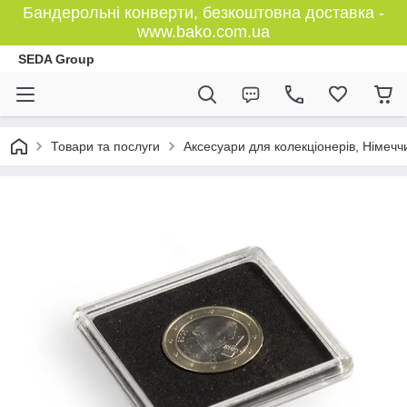
Бандерольні конверти, безкоштовна доставка -
www.bako.com.ua
SEDA Group
Товари та послуги
Аксесуари для колекціонерів, Німечч