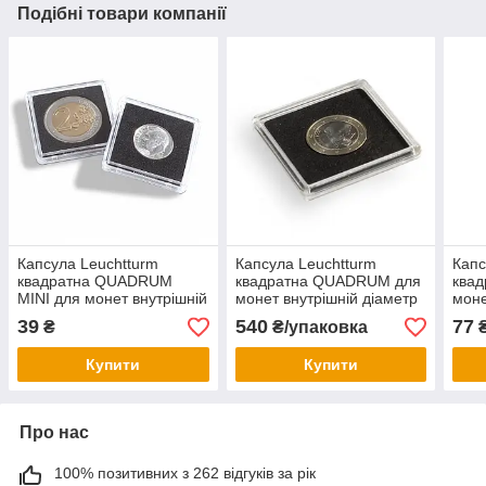
Подібні товари компанії
Капсула Leuchtturm
Капсула Leuchtturm
Капс
квадратна QUADRUM
квадратна QUADRUM для
ква
MINI для монет внутрішній
монет внутрішній діаметр
моне
діаметр 27 мм.
21мм.
56м
39
540
77
₴
₴/упаковка
Купити
Купити
Про нас
100% позитивних з 262 відгуків за рік