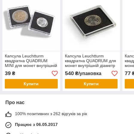
Капсула Leuchtturm
Капсула Leuchtturm
Капс
квадратна QUADRUM
квадратна QUADRUM для
ква
MINI для монет внутрішній
монет внутрішній діаметр
моне
діаметр 27 мм.
21мм.
56м
39
540
77
₴
₴/упаковка
Купити
Купити
Про нас
100% позитивних з 262 відгуків за рік
Працює з 06.05.2017