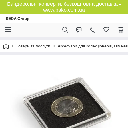
Бандерольні конверти, безкоштовна доставка -
www.bako.com.ua
SEDA Group
Товари та послуги
Аксесуари для колекціонерів, Німечч