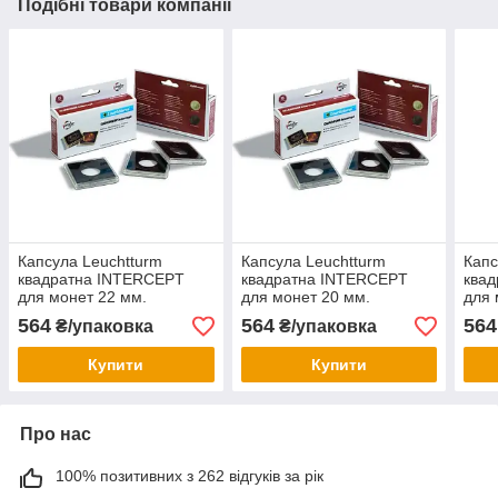
Подібні товари компанії
Капсула Leuchtturm
Капсула Leuchtturm
Капс
квадратна INTERCEPT
квадратна INTERCEPT
ква
для монет 22 мм.
для монет 20 мм.
для 
564
564
564
₴/упаковка
₴/упаковка
Купити
Купити
Про нас
100% позитивних з 262 відгуків за рік