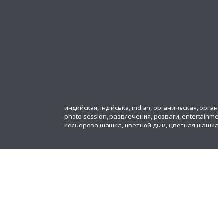
индийская, індійська, indian, органическая, органіч
photo session, развлечения, розваги, entertainm
кольорова шашка, цветной дым, цветная шашк