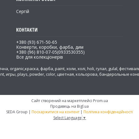
Сергій
+380 (93) 671-50-65
Конверти, коробки, фарба, дим
+380 (96) 810-07-05
0933530355
Все для колекціонерів
на, organic,краска, фарба, paint, холи, холі, holi, гулал, gulal, фестивал
ent, игры, plays, powder, color, цветная, кольорова, бандерольные к
а
Сайт створений на маркетплейсі
Prom.ua
Продавець на Bigl.ua
SEDA Group |
Поскаржитися на контент
|
Політика конфіденційності
Select Language
▼