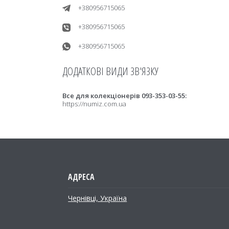
+380956715065
+380956715065
+380956715065
Все для колекціонерів 093-353-03-55
https://numiz.com.ua
Чернівці, Україна