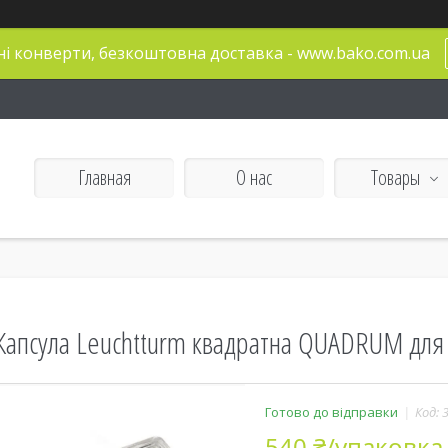
і конверти, безкоштовна доставка - www.bako.com.ua
Главная
О нас
Товары
Капсула Leuchtturm квадратна QUADRUM для 
Готово до відправки
Код:
540 ₴/упаковка