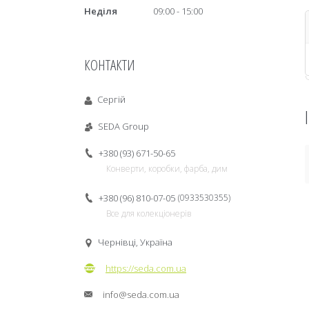
Неділя
09:00
15:00
КОНТАКТИ
Сергій
SEDA Group
+380 (93) 671-50-65
Конверти, коробки, фарба, дим
+380 (96) 810-07-05
0933530355
Все для колекціонерів
Чернівці, Україна
https://seda.com.ua
info@seda.com.ua