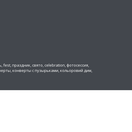
ь, fest, праздник, свято, celebration, фотосессия,
онверты, конверты с пузырьками, кольоровий дим,