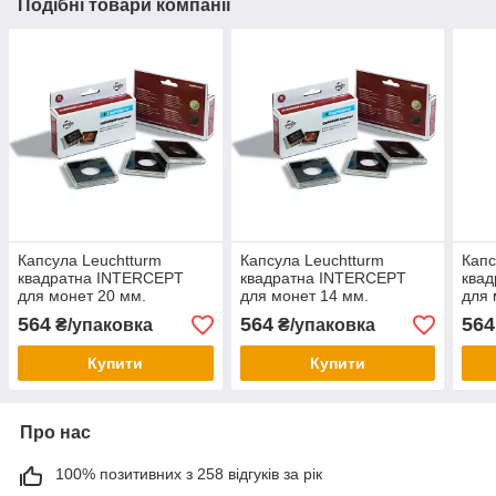
Подібні товари компанії
Капсула Leuchtturm
Капсула Leuchtturm
Капс
квадратна INTERCEPT
квадратна INTERCEPT
ква
для монет 20 мм.
для монет 14 мм.
для 
564
564
564
₴/упаковка
₴/упаковка
Купити
Купити
Про нас
100% позитивних з 258 відгуків за рік