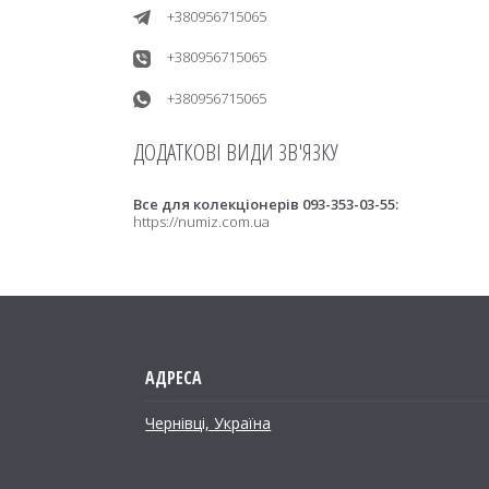
+380956715065
+380956715065
+380956715065
Все для колекціонерів 093-353-03-55
https://numiz.com.ua
Чернівці, Україна