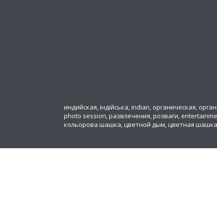
индийская, індійська, indian, органическая, органіч
photo session, развлечения, розваги, entertainm
кольорова шашка, цветной дым, цветная шашк