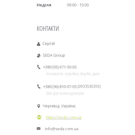
Неділя
09:00
15:00
КОНТАКТИ
Сергій
SEDA Group
+380 (93) 671-50-65
Конверти, коробки, фарба, дим
+380 (96) 810-07-05
0933530355
Все для колекціонерів
Чернівці, Україна
https://seda.com.ua
info@seda.com.ua