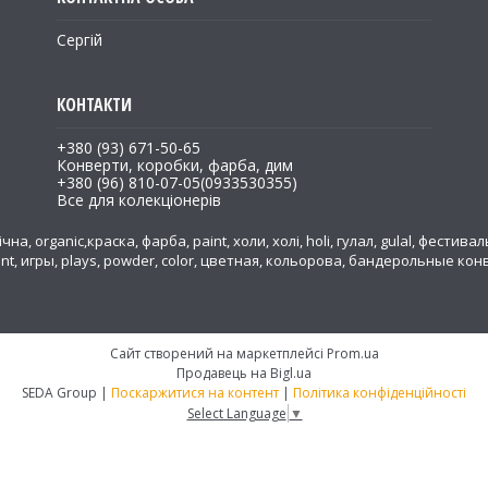
Сергій
+380 (93) 671-50-65
Конверти, коробки, фарба, дим
+380 (96) 810-07-05
0933530355
Все для колекціонерів
на, organic,краска, фарба, paint, холи, холі, holi, гулал, gulal, фестивал
ent, игры, plays, powder, color, цветная, кольорова, бандерольные к
а
Сайт створений на маркетплейсі
Prom.ua
Продавець на Bigl.ua
SEDA Group |
Поскаржитися на контент
|
Політика конфіденційності
Select Language
▼