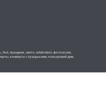
ь, fest, праздник, свято, celebration, фотосессия,
онверты, конверты с пузырьками, кольоровий дим,