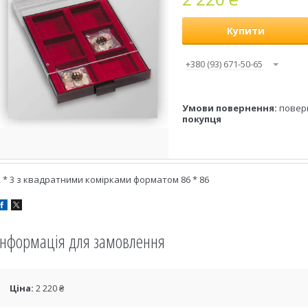
Купити
+380 (93) 671-50-65
повер
покупця
2 * 3 з квадратними комірками форматом 86 * 86
Інформація для замовлення
Ціна:
2 220 ₴