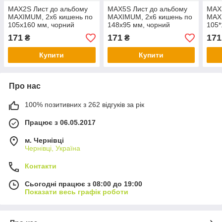
MAX2S Лист до альбому
MAX5S Лист до альбому
MAX
MAXIMUM, 2x6 кишень по
MAXIMUM, 2x6 кишень по
MAXI
105x160 мм, чорний
148x95 мм, чорний
105
171
171
171
₴
₴
Купити
Купити
Про нас
100% позитивних з 262 відгуків за рік
Працює з 06.05.2017
м. Чернівці
Чернівці, Україна
Контакти
Сьогодні працює з 08:00 до 19:00
Показати весь графік роботи