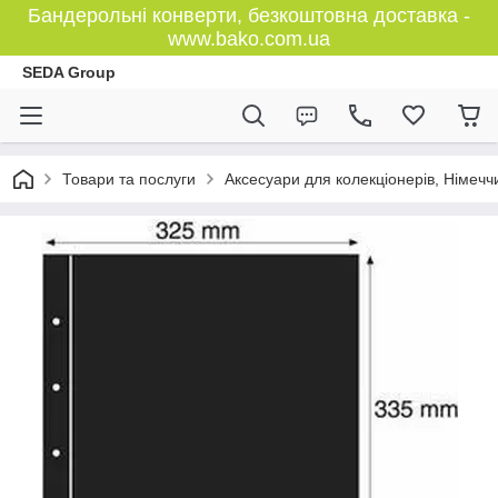
Бандерольні конверти, безкоштовна доставка -
www.bako.com.ua
SEDA Group
Товари та послуги
Аксесуари для колекціонерів, Німечч