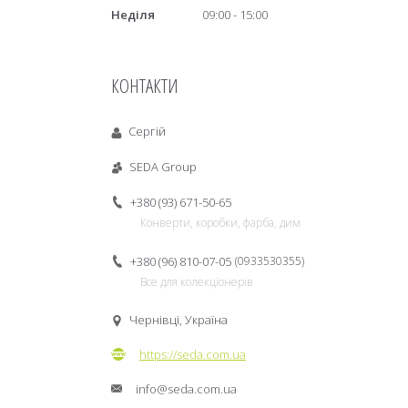
Неділя
09:00
15:00
КОНТАКТИ
Сергій
SEDA Group
+380 (93) 671-50-65
Конверти, коробки, фарба, дим
+380 (96) 810-07-05
0933530355
Все для колекціонерів
Чернівці, Україна
https://seda.com.ua
info@seda.com.ua