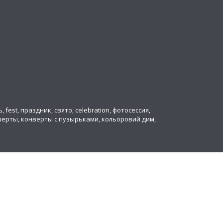
ь, fest, праздник, свято, celebration, фотосессия,
онверты, конверты с пузырьками, кольоровий дим,