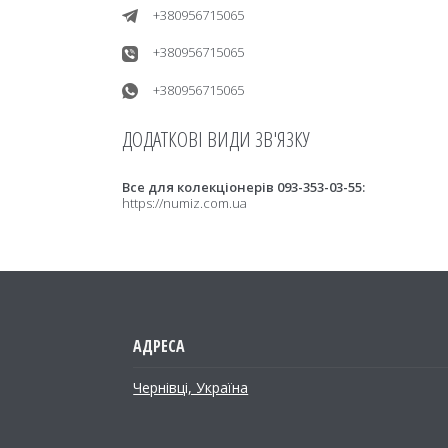
+380956715065
+380956715065
+380956715065
Все для колекціонерів 093-353-03-55
https://numiz.com.ua
Чернівці, Україна