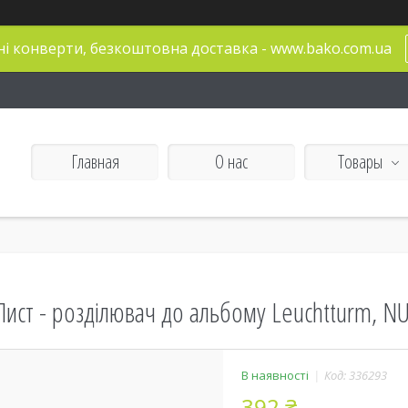
і конверти, безкоштовна доставка - www.bako.com.ua
Главная
О нас
Товары
Лист - розділювач до альбому Leuchtturm, NU
В наявності
Код:
336293
392 ₴