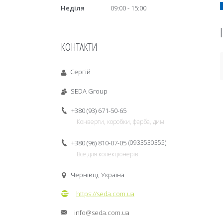
Неділя
09:00
15:00
КОНТАКТИ
Сергій
SEDA Group
+380 (93) 671-50-65
Конверти, коробки, фарба, дим
+380 (96) 810-07-05
0933530355
Все для колекціонерів
Чернівці, Україна
https://seda.com.ua
info@seda.com.ua