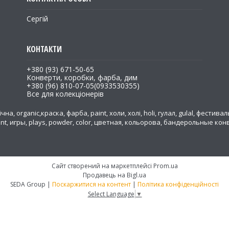
Сергій
+380 (93) 671-50-65
Конверти, коробки, фарба, дим
+380 (96) 810-07-05
0933530355
Все для колекціонерів
на, organic,краска, фарба, paint, холи, холі, holi, гулал, gulal, фестивал
ent, игры, plays, powder, color, цветная, кольорова, бандерольные к
а
Сайт створений на маркетплейсі
Prom.ua
Продавець на Bigl.ua
SEDA Group |
Поскаржитися на контент
|
Політика конфіденційності
Select Language
▼