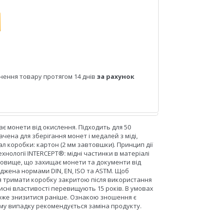
нення товару протягом 14 днів
за рахунок
 монети від окислення. Підходить для 50
чена для зберігання монет і медалей з міді,
ріал коробки: картон (2 мм завтовшки). Принцип дії
нології INTERCEPT®: мідні частинки в матеріалі
довище, що захищає монети та документи від
рджена нормами DIN, EN, ISO та ASTM. Щоб
ся тримати коробку закритою після використання
исні властивості перевищують 15 років. В умовах
може знизитися раніше. Ознакою зношення є
ому випадку рекомендується заміна продукту.