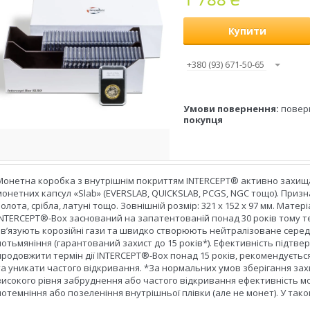
Купити
+380 (93) 671-50-65
повер
покупця
Монетна коробка з внутрішнім покриттям INTERCEPT® активно захищає
монетних капсул «Slab» (EVERSLAB, QUICKSLAB, PCGS, NGC тощо). Призна
золота, срібла, латуні тощо. Зовнішній розмір: 321 x 152 x 97 мм. Мате
INTERCEPT®-Box заснований на запатентованій понад 30 років тому тех
зв’язують корозійні гази та швидко створюють нейтралізоване сере
потьмяніння (гарантований захист до 15 років*). Ефективність підтве
продовжити термін дії INTERCEPT®-Box понад 15 років, рекомендуєть
та уникати частого відкривання. *За нормальних умов зберігання зах
високого рівня забруднення або частого відкривання ефективність 
потемніння або позеленіння внутрішньої плівки (але не монет). У так