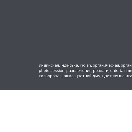
индийская, індійська, indian, органическая, органіч
photo session, развлечения, розваги, entertainm
кольорова шашка, цветной дым, цветная шашк