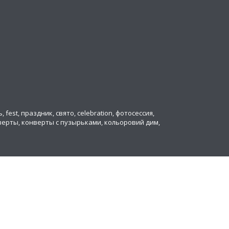
ь, fest, праздник, свято, celebration, фотосессия,
онверты, конверты с пузырьками, кольоровий дим,