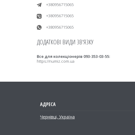
+380956715065
+380956715065
+380956715065
Все для колекціонерів 093-353-03-55
https://numiz.com.ua
Чернівці, Україна