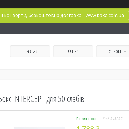
і конверти, безкоштовна доставка - www.bako.com.ua
Главная
О нас
Товары
Бокс INTERCEPT для 50 слабів
В наявності
Код:
345237
1 788 ₴