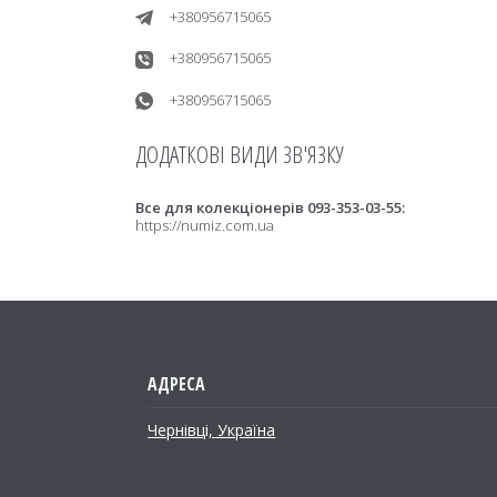
+380956715065
+380956715065
+380956715065
Все для колекціонерів 093-353-03-55
https://numiz.com.ua
Чернівці, Україна