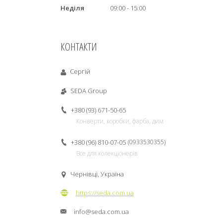
Неділя
09:00
15:00
КОНТАКТИ
Сергій
SEDA Group
+380 (93) 671-50-65
Конверти, коробки, фарба, дим
+380 (96) 810-07-05
0933530355
Все для колекціонерів
Чернівці, Україна
https://seda.com.ua
info@seda.com.ua