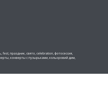
ь, fest, праздник, свято, celebration, фотосессия,
онверты, конверты с пузырьками, кольоровий дим,