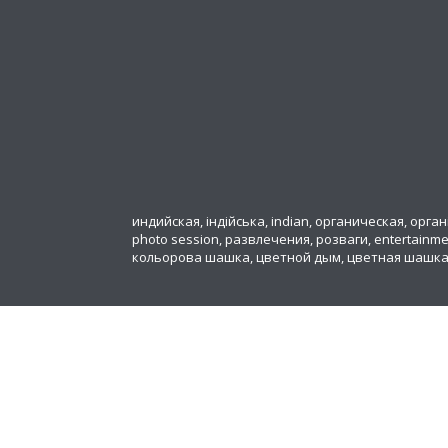
индийская, індійська, indian, органическая, органіч
photo session, развлечения, розваги, entertainm
кольорова шашка, цветной дым, цветная шашк