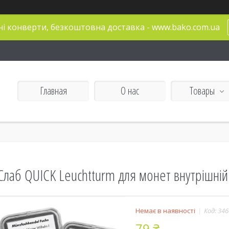
і конверти, безкоштовна доставка - www.bako.com.ua
Главная
О нас
Товары
Слаб QUICK Leuchtturm для монет внутрішній
Немає в наявності
Код:
346
79 ₴