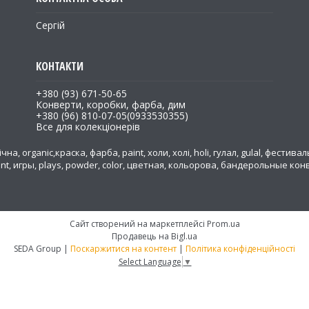
Сергій
+380 (93) 671-50-65
Конверти, коробки, фарба, дим
+380 (96) 810-07-05
0933530355
Все для колекціонерів
на, organic,краска, фарба, paint, холи, холі, holi, гулал, gulal, фестивал
ent, игры, plays, powder, color, цветная, кольорова, бандерольные к
а
Сайт створений на маркетплейсі
Prom.ua
Продавець на Bigl.ua
SEDA Group |
Поскаржитися на контент
|
Політика конфіденційності
Select Language
▼