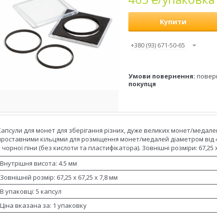
Купити
+380 (93) 671-50-65
повер
покупця
Капсули для монет для зберігання різних, дуже великих монет/медалей 
проставними кільцями для розміщення монет/медалей діаметром від 42
з чорної піни (без кислоти та пластифікатора). Зовнішні розміри: 67,25 х 
Внутрішня висота: 4.5 мм
Зовнішній розмір: 67,25 х 67,25 х 7,8 мм
В упаковці: 5 капсул
Ціна вказана за: 1 упаковку