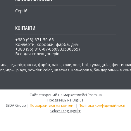
Сергій
+380 (93) 671-50-65
Конверти, коробки, фарба, дим
+380 (96) 810-07-05
0933530355
Все для колекціонерів
на, organic,краска, фарба, paint, холи, холі, holi, гулал, gulal, фестивал
ent, игры, plays, powder, color, цветная, кольорова, бандерольные к
а
Сайт створений на маркетплейсі
Prom.ua
Продавець на Bigl.ua
SEDA Group |
Поскаржитися на контент
|
Політика конфіденційності
Select Language
▼