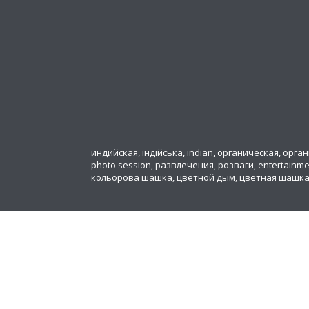
индийская, індійська, indian, органическая, органіч
photo session, развлечения, розваги, entertainm
кольорова шашка, цветной дым, цветная шашк