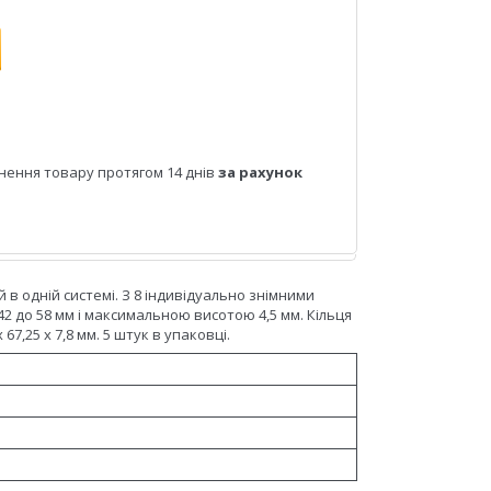
нення товару протягом 14 днів
за рахунок
в одній системі. З 8 індивідуально знімними
 до 58 мм і максимальною висотою 4,5 мм. Кільця
67,25 х 7,8 мм. 5 штук в упаковці.