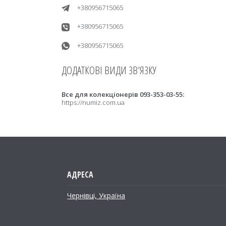
+380956715065
+380956715065
+380956715065
Все для колекціонерів 093-353-03-55
https://numiz.com.ua
Чернівці, Україна