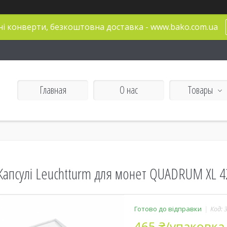
і конверти, безкоштовна доставка - www.bako.com.ua
Главная
О нас
Товары
Капсулі Leuchtturm для монет QUADRUM XL 4
Готово до відправки
Код:
465 ₴/упаковка