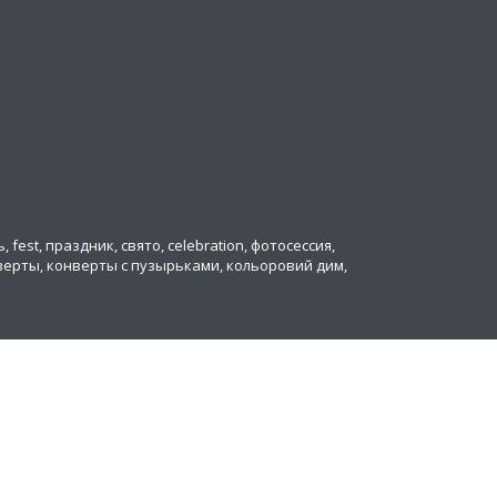
ь, fest, праздник, свято, celebration, фотосессия,
онверты, конверты с пузырьками, кольоровий дим,