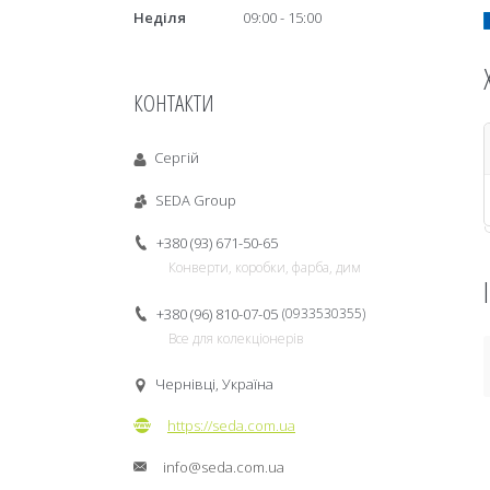
Неділя
09:00
15:00
КОНТАКТИ
Сергій
SEDA Group
+380 (93) 671-50-65
Конверти, коробки, фарба, дим
+380 (96) 810-07-05
0933530355
Все для колекціонерів
Чернівці, Україна
https://seda.com.ua
info@seda.com.ua