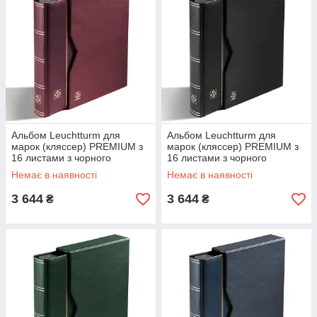
Альбом Leuchtturm для
Альбом Leuchtturm для
марок (кляссер) PREMIUM з
марок (кляссер) PREMIUM з
16 листами з чорного
16 листами з чорного
картону, А4, з футляром,
картону, А4, з футляром,
Немає в наявності
Немає в наявності
LEFA шкіра,
LEFA шкіра,
3 644
3 644
₴
₴