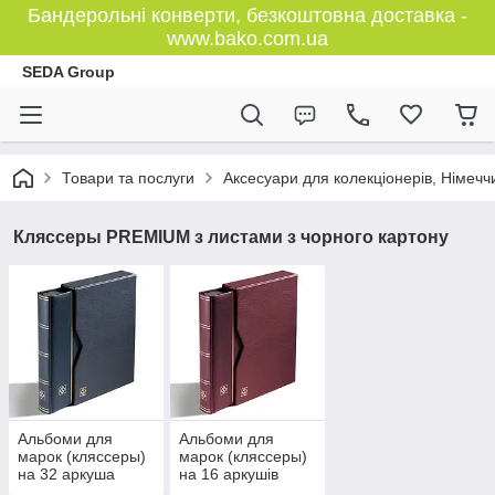
Бандерольні конверти, безкоштовна доставка -
www.bako.com.ua
SEDA Group
Товари та послуги
Аксесуари для колекціонерів, Німечч
Кляссеры PREMIUM з листами з чорного картону
Альбоми для
Альбоми для
марок (кляссеры)
марок (кляссеры)
на 32 аркуша
на 16 аркушів