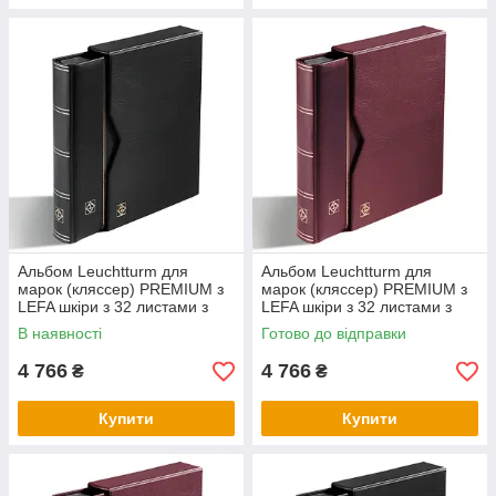
Альбом Leuchtturm для
Альбом Leuchtturm для
марок (кляссер) PREMIUM з
марок (кляссер) PREMIUM з
LEFA шкіри з 32 листами з
LEFA шкіри з 32 листами з
чорного картону, А4 з
чорного картону, А4 з
В наявності
Готово до відправки
футляром,
футляром,
4 766
4 766
₴
₴
Купити
Купити