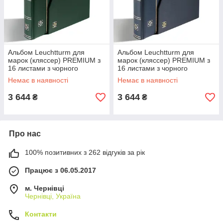
Альбом Leuchtturm для
Альбом Leuchtturm для
марок (кляссер) PREMIUM з
марок (кляссер) PREMIUM з
16 листами з чорного
16 листами з чорного
картону, А4, з футляром,
картону, А4, з футляром,
Немає в наявності
Немає в наявності
LEFA шкіра,
LEFA шкіра,
3 644
3 644
₴
₴
Про нас
100% позитивних з 262 відгуків за рік
Працює з 06.05.2017
м. Чернівці
Чернівці, Україна
Контакти