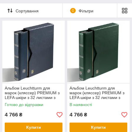
Сортування
0
Фільтри
Альбом Leuchtturm для
Альбом Leuchtturm для
марок (кляссер) PREMIUM з
марок (кляссер) PREMIUM з
LEFA шкіри з 32 листами з
LEFA шкіри з 32 листами з
чорного картону, А4 з
чорного картону, А4 з
Готово до відправки
В наявності
футляром,
футляром,
4 766
4 766
₴
₴
Купити
Купити