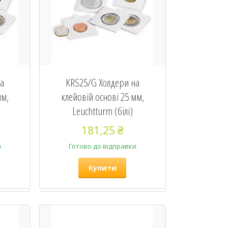
на
KRS25/G Холдери на
мм,
клейовій основі 25 мм,
Leuchtturm (білі)
181,25 ₴
и
Готово до відправки
Купити