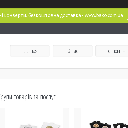
і конверти, безкоштовна доставка - www.bako.com.ua
Главная
О нас
Товары
Групи товарів та послуг