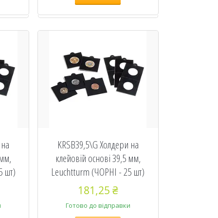
 на
KRSB39,5\G Холдери на
 мм,
клейовій основі 39,5 мм,
5 шт)
Leuchtturm (ЧОРНІ - 25 шт)
181,25 ₴
и
Готово до відправки