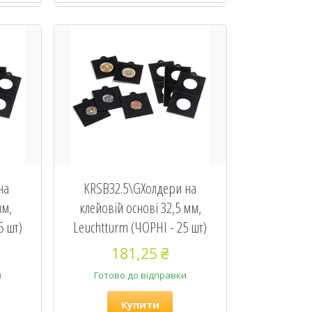
на
KRSB32.5\GХолдери на
мм,
клейовій основі 32,5 мм,
5 шт)
Leuchtturm (ЧОРНІ - 25 шт)
181,25 ₴
и
Готово до відправки
Купити