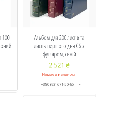
я 100
Альбом для 200 листів та
рвоний
листів першого дня C6 з
футляром, синій
2 521 ₴
Немає в наявності
+380 (93) 671-50-65