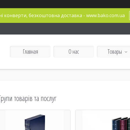
і конверти, безкоштовна доставка - www.bako.com.ua
Главная
О нас
Товары
Групи товарів та послуг