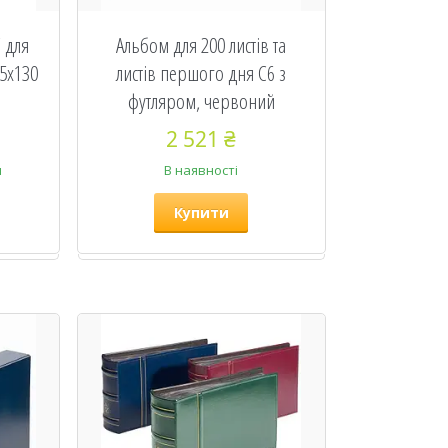
 для
Альбом для 200 листів та
95х130
листів першого дня C6 з
футляром, червоний
2 521 ₴
и
В наявності
Купити