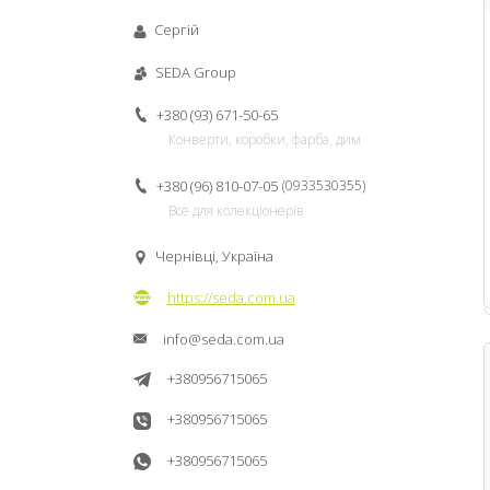
Сергій
SEDA Group
+380 (93) 671-50-65
Конверти, коробки, фарба, дим
+380 (96) 810-07-05
0933530355
Все для колекціонерів
Чернівці, Україна
https://seda.com.ua
info@seda.com.ua
+380956715065
+380956715065
+380956715065