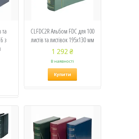
 та
CLFDC2R Альбом FDC для 100
6 з
листів та листівок 195х130 мм
й
1 292 ₴
В наявності
Купити