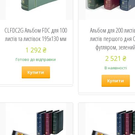
CLFDC2G Альбом FDC для 100
Альбом для 200 листів
листів та листівок 195х130 мм
листів першого дня C
футляром, зелени
1 292 ₴
2 521 ₴
Готово до відправки
В наявності
Купити
Купити